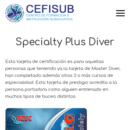
Ir
Ir
Ir
a
al
a
navegación
contenido
la
principal
principal
barra
lateral
primaria
Specialty Plus Diver
Esta tarjeta de certificación es para aquellas
personas que teniendo ya la tarjeta de Master Diver,
han completado además otros 3 o más cursos de
especialidad. Esta tarjeta de prestigio acredita a la
persona portadora como alguien entrenado en
muchos tipos de buceo distintos.